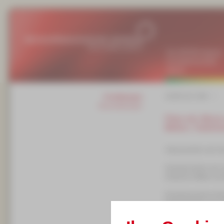
Das MPZ/Rundgang
Kontakt/Newsletter
Aktuell
zurück zur Liste
Fortbildungen
Veranstaltungen
Filme mit i-Movi
Bildern, Trailerfu
Videoschnitt in der G
Gezeigt werden soll, 
einfachen Mitteln un
Einsatzszenarien kön
Dokumentation von Sc
Gestaltung von Schul