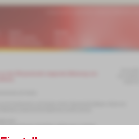
|
Ansprechpartner
|
Lage/Anfahrt
|
Impressum
|
Datenschutz
|
Bar
Medien
Termine
Bildung DIGITAL
Impressum
Bildung REGIONAL
Datenschutz
04.12.202
e an der GS-praxisnah umgesetzt (Nutzung von
von 14:00 bi
nktion)
16:00 Uh
rundschule mit i-Movie
wie die Schülerinnen und Schüler mit der Videoschnitt-Software i-Movie mit
d Methoden ansprechende Ergebnisse erzielen können.
nten sein:
hulveranstaltungen (Schulfeste, Aufführungen, Projekte)
jahrbüchern und Erinnerungen an Klassenfahrten und Ausflüge