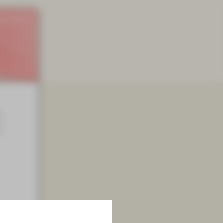
rierefreiheit
|
5
s
r