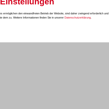
-Einstellungen
 Erstellen von Videoclips aus Einzelbildern wird vermittelt.
s ermöglichen den einwandfreien Betrieb der Website, sind daher zwingend erforderlich und 
e dem zu. Weitere Informationen finden Sie in unserer
Datenschutzerklärung
.