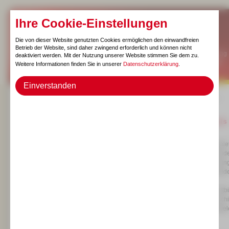
Ihre Cookie-Einstellungen
Die von dieser Website genutzten Cookies ermöglichen den einwandfreien
Betrieb der Website, sind daher zwingend erforderlich und können nicht
Das MPZ/Rundgang
deaktiviert werden. Mit der Nutzung unserer Website stimmen Sie dem zu.
Kontakt/Newsletter
Weitere Informationen finden Sie in unserer
Datenschutzerklärung
.
Aktuell
Einverstanden
zurück zur Liste
Fortbildungen
Veranstaltungen
Picoo, Hopspots 
Diese Fortbildung bie
es, den Teilnehmende
der Sets näherzubrin
Beide Spiele verbind
Im Rahmen der Fortbi
darunter auch versch
Möglichkeit, die Spi
Lehrkräfte.