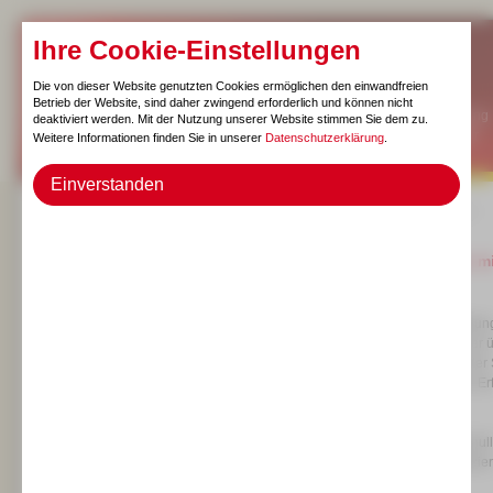
Ihre Cookie-Einstellungen
Die von dieser Website genutzten Cookies ermöglichen den einwandfreien
Betrieb der Website, sind daher zwingend erforderlich und können nicht
Das MPZ/Rundgang
deaktiviert werden. Mit der Nutzung unserer Website stimmen Sie dem zu.
Kontakt/Newsletter
Weitere Informationen finden Sie in unserer
Datenschutzerklärung
.
Aktuell
Einverstanden
zurück zur Liste
Fortbildungen
Veranstaltungen
KI-Grundlagen mit
Ziel dieser Fortbildu
Assistenten KAI, der
und Kenntnissen der 
zum Sammeln von Erfa
Unterrichts.
Ein Account für Schull
SaxSVS unkompliziert 