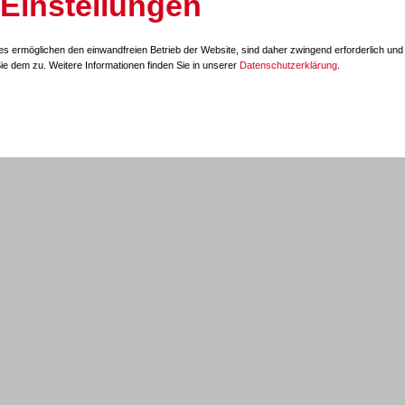
-Einstellungen
hiv
-->
hier
s ermöglichen den einwandfreien Betrieb der Website, sind daher zwingend erforderlich und 
e dem zu. Weitere Informationen finden Sie in unserer
Datenschutzerklärung
.