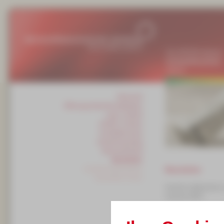
Das MPZ/Rundgang
Kontakt/Newsletter
Aktuell
Übersicht
Öffnungszeiten/Kontaktdaten
Lage / Anfahrt
Anfahrt / Parken
Kontaktformular
Aufnahmeantrag
Barrierefreiheit
Newsletter
bestellen/abbestellen
Newsletter
Newsletter-Archiv
Herzlich willkommen 
unserem MPZ.
bestellen oder abbes