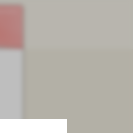
rierefreiheit
|