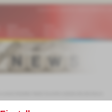
|
Ansprechpartner
|
Lage/Anfahrt
|
Impressum
|
Datenschutz
|
Bar
Medien
Termine
Bildung DIGITAL
Impressum
Bildung REGIONAL
Datenschutz
zu unseren Newslettern. Bleiben Sie auf dem Laufenden über alles Neue an
tellen
-->
hier